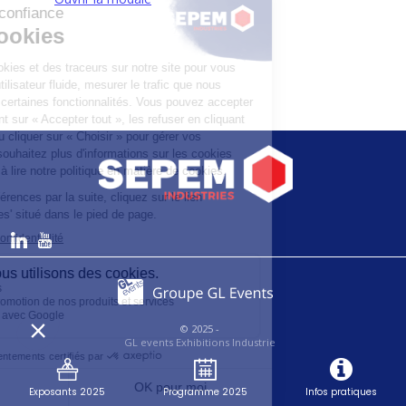
© 2025 -
GL events Exhibitions Industrie
-
SEPEM Industries
- Tous droits réservés -
Exposants 2025
Programme 2025
Infos pratiques
Mentions légales