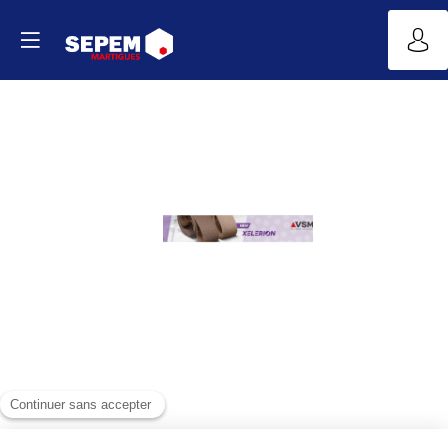
XELERION
-
KK670F
&