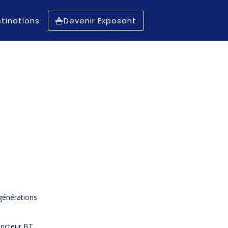
tinations
Devenir Exposant
 générations
oncteur BT