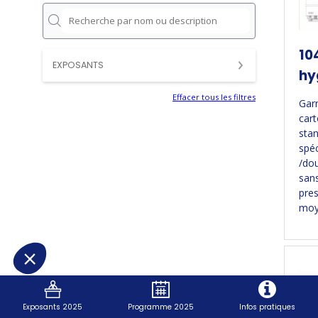
10
EXPOSANTS
hy
Effacer tous les filtres
Gar
cart
stan
spéc
/dou
san
pres
moye
Exposants 2025
Programme 2025
Infos pratiques