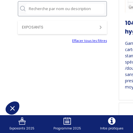
10
EXPOSANTS
hy
Effacer tous les filtres
Gar
cart
stan
spéc
/dou
san
pres
moye
Exposants 2025
Programme 2025
Infos pratiques