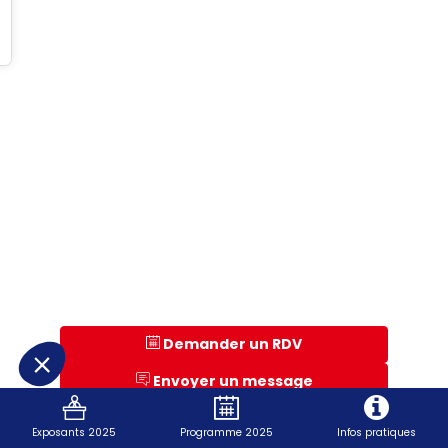
Demander un RDV
Envoyer un message
Univers
Exposants 2025
Programme 2025
Infos pratiques