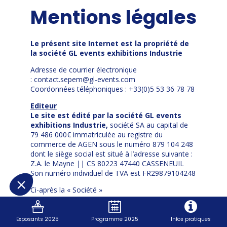
Mentions légales
Le présent site Internet est la propriété de
la société GL events exhibitions Industrie
Adresse de courrier électronique
: contact.sepem@gl-events.com
Coordonnées téléphoniques : +33(0)5 53 36 78 78
Editeur
Le site est édité par la société GL events
exhibitions Industrie,
société SA au capital de
79 486 000€ immatriculée au registre du
commerce de AGEN sous le numéro 879 104 248
dont le siège social est situé à l’adresse suivante :
Z.A. le Mayne || CS 80223 47440 CASSENEUIL
Son numéro individuel de TVA est FR29879104248
Ci-après la « Société »
Directeur de publication
Mme VOYER Julie en qualité de directrice du salon
Exposants 2025
Programme 2025
Infos pratiques