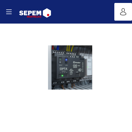
Relais
logique
programmable
OPTA
Site