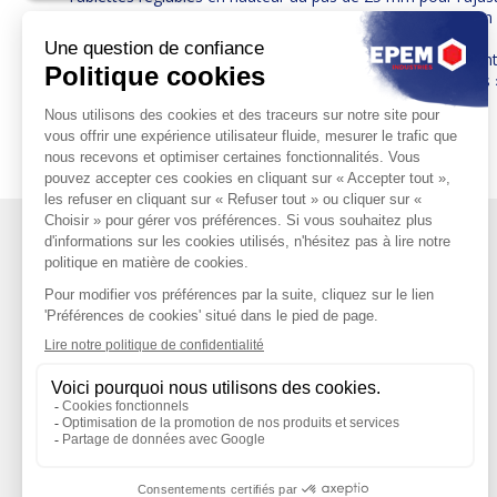
Tablettes perforées à intervalles de 50 mm pour l’utilisation
Croisillon arrière pour la stabilité de la travée
Rayonnages double face : les deux rangées sont solidement f
Utilisation d'espace limitée grâce à la structure « dos-à-dos 
GALERIE
d'images