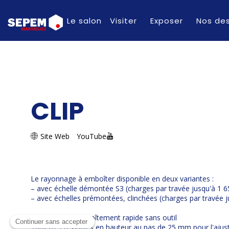
Le salon
Visiter
Exposer
Nos des
CLIP
Site Web
YouTube
Le rayonnage à emboîter disponible en deux variantes :
– avec échelle démontée S3 (charges par travée jusqu'à 1 6
– avec échelles prémontées, clinchées (charges par travée j
Montage par emboîtement rapide sans outil
Tablettes réglables en hauteur au pas de 25 mm pour l'ajus