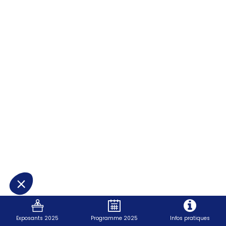
-
Limiteurs
et
contrôleurs
de
température
de
Exposants 2025
Programme 2025
Infos pratiques