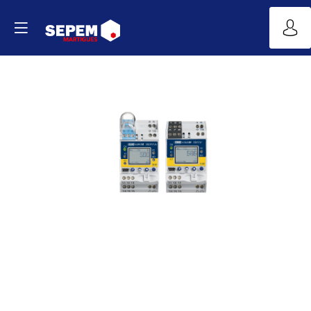
JUMO
safetyM
STB/STW
Ex