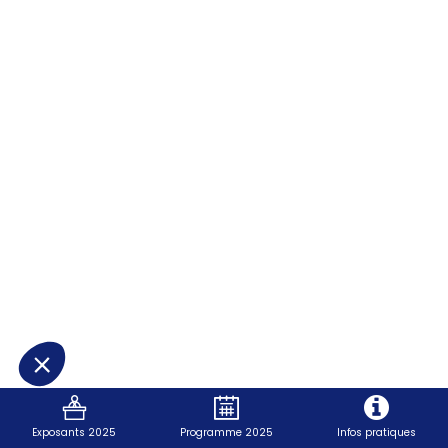
balise
7
couleurs
mais
pas
que
!
Exposants 2025
Programme 2025
Infos pratiques