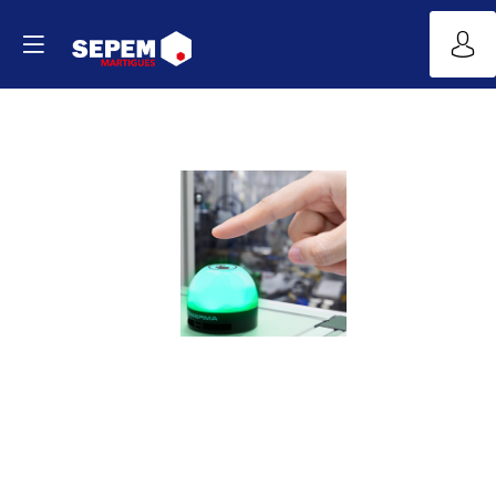
MC55
Touch
-
Une