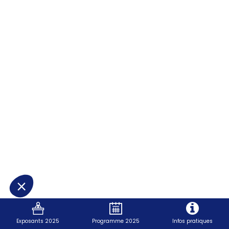
ELMAK
:
PANEL
PC
INDUSTRIELS
10,1"
à
Exposants 2025
Programme 2025
Infos pratiques