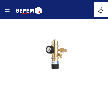
Gamme
DEI,
détendeur
DEI