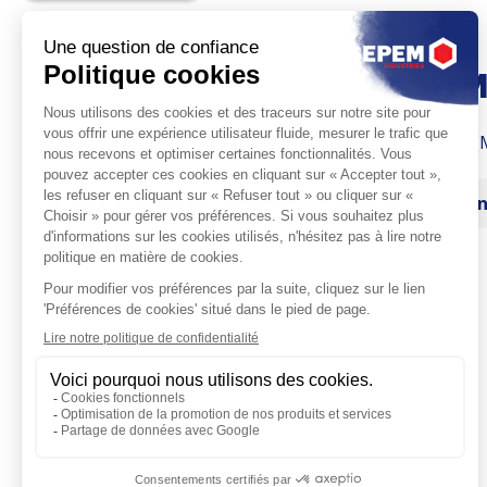
B27
VELUM
Spilamberto (
site inter
Univers
Fourniture industrielle
Parcours