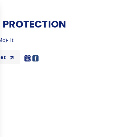
 PROTECTION
Mo)
It
net