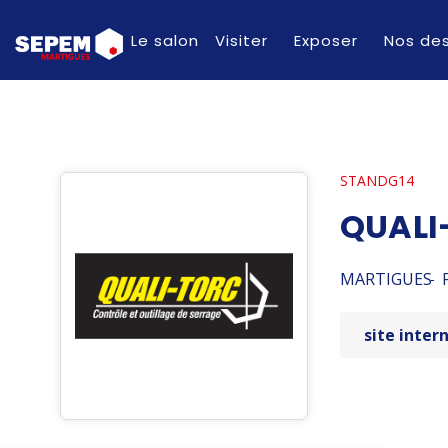
Le salon
Visiter
Exposer
Nos des
G14
QUALI
MARTIGUES
site inter