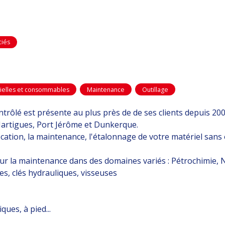
ciés
rielles et consommables
Maintenance
Outillage
trôlé est présente au plus près de de ses clients depuis 2003 
 Martigues, Port Jérôme et Dunkerque.
ocation, la maintenance, l'étalonnage de votre matériel sans o
la maintenance dans des domaines variés : Pétrochimie, Nuc
s, clés hydrauliques, visseuses
ques, à pied...