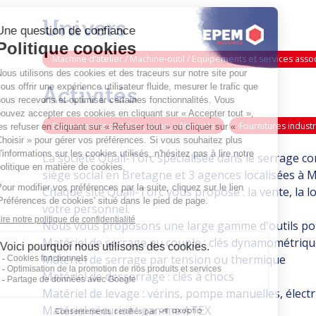
Univers
Machine d’atelier / Machine-outil / Equipements et services asso
Activités
Equipements d'atelier, usine, bâtiments
Fournitures indust
La société Quali-Torc spécialisée dans le serrage con
siège social en Bretagne et 3 agences localisées à
Chaque site Quali-Torc vous propose : la vente, la l
votre personnel.
Nous vous proposons une large gamme d'outils pour 
Matériel de serrage au couple : clés dynamométrique
Matériel de serrage par tension ou thermique
Matériel de desserrage : clés à chocs
Matériel de levage : vérins, pompe manuelles, électri
Matériel sécurisé : gamme ATEX