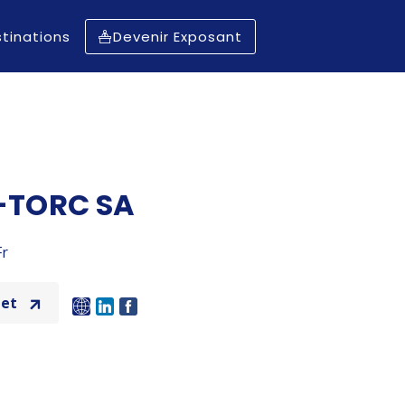
tinations
Devenir Exposant
-TORC SA
Fr
net