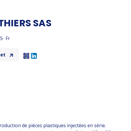
HIERS SAS
S
Fr
net
oduction de pièces plastiques injectées en série.