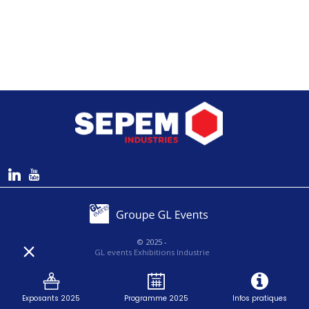
© 2025 -
GL events Exhibitions Industrie
-
SEPEM Industries
- Tous droits réservés -
Mentions légales
Exposants 2025
Programme 2025
Infos pratiques
|