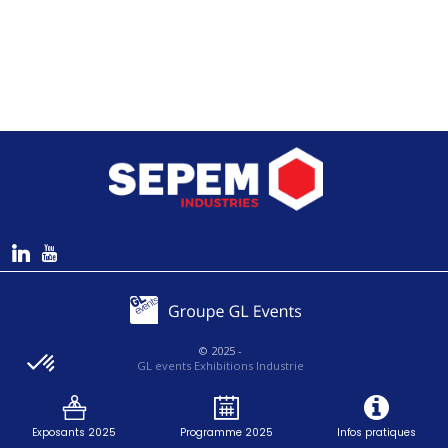
© 2025 -
GL events Exhibitions Industrie
-
SEPEM Industries
- Tous droits réservés -
Mentions légales
Exposants 2025
Programme 2025
Infos pratiques
|