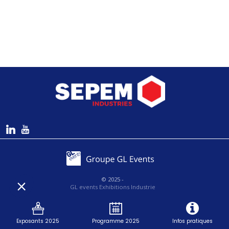
© 2025 -
GL events Exhibitions Industrie
-
SEPEM Industries
- Tous droits réservés -
Mentions légales
Exposants 2025
Programme 2025
Infos pratiques
|