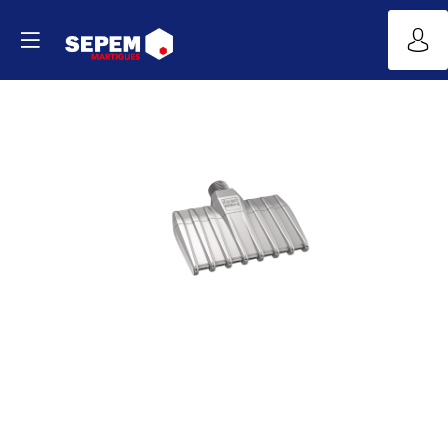
Buse
de
soufflage
SILVENT