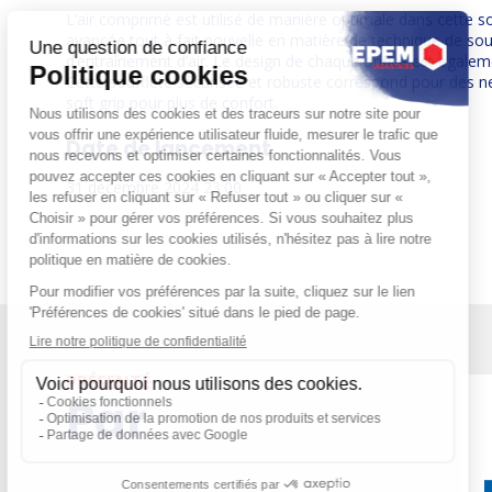
L’air comprimé est utilisé de manière optimale dans cette so
avancée tout à fait nouvelle en matière de technique de so
d’entraînement d’air. Le design de chaque orifice est égaleme
Cette soufflete sécurisée et robuste correspond pour des n
soft grip pour plus de confort.
Date de lancement
31 décembre 2024 23:00
PRÉSENTÉ
Par